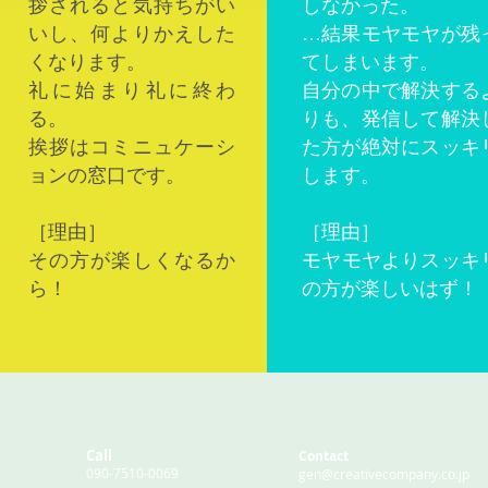
拶されると気持ちがい
しなかった。
いし、何よりかえした
…結果モヤモヤが残
くなります。
てしまいます。
礼に始まり礼に終わ
自分の中で解決する
る。
りも、発信して解決
挨拶はコミニュケーシ
た方が絶対にスッキ
ョンの窓口です。
します。
［理由］
［理由］
その方が楽しくなるか
​モヤモヤよりスッキ
ら！
の方が楽しいはず！
Call
Contact
090-7510-0069
gen@creativecompany.co.jp